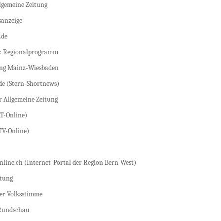
lgemeine Zeitung
anzeige
.de
: Regionalprogramm
ung Mainz‑Wiesbaden
de (Stern-Shortnews)
r Allgemeine Zeitung
AT-Online)
TV-Online)
line.ch (Internet-Portal der Region Bern-West)
itung
er Volksstimme
 Rundschau