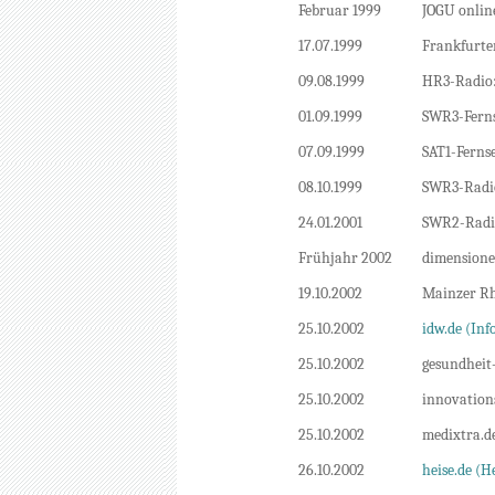
Februar 1999
JOGU onlin
17.07.1999
Frankfurte
09.08.1999
HR3-Radio:
01.09.1999
SWR3-Ferns
07.09.1999
SAT1-Fernse
08.10.1999
SWR3-Radi
24.01.2001
SWR2-Radi
Frühjahr 2002
dimensione
19.10.2002
Mainzer Rh
25.10.2002
idw.de (Inf
25.10.2002
gesundheit-
25.10.2002
innovation
25.10.2002
medixtra.d
26.10.2002
heise.de (H