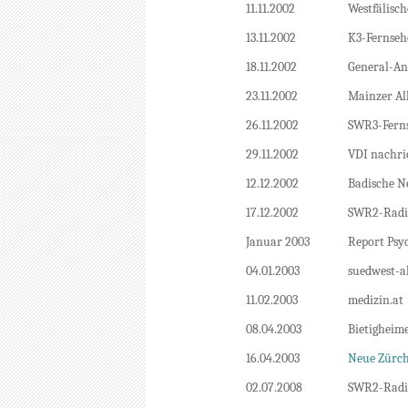
11.11.2002
Westfälisc
13.11.2002
K3-Fernseh
18.11.2002
General-An
23.11.2002
Mainzer Al
26.11.2002
SWR3-Ferns
29.11.2002
VDI nachri
12.12.2002
Badische N
17.12.2002
SWR2-Radio
Januar 2003
Report Psy
04.01.2003
suedwest-ak
11.02.2003
medizin.at
08.04.2003
Bietigheim
16.04.2003
Neue Zürch
02.07.2008
SWR2-Radio