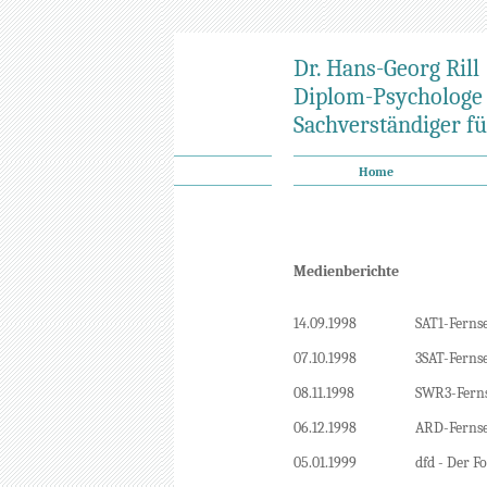
Dr. Hans-Georg Rill
Diplom-Psychologe
Sachverständiger fü
Home
Medienberichte
14.09.1998
SAT1-Ferns
07.10.1998
3SAT-Ferns
08.11.1998
SWR3-Ferns
06.12.1998
ARD-Fernse
05.01.1999
dfd - Der F