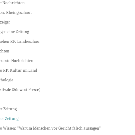
he Nachrichten
en: Rheingeschaut
zeiger
lgemeine Zeitung
ehen RP: Landesschau
chten
eueste Nachrichten
 RP: Kultur im Land
chologie
tiv.de (Südwest Presse)
er Zeitung
er Zeitung
 Wissen: "Warum Menschen vor Gericht falsch aussagen"