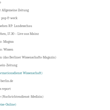
e
r Allgemeine Zeitung
 pop & weck
ehen RP: Landesschau
hen, 17.30 – Live aus Mainz
o: Magma
o: Wissen
n (das Berliner Wissenschafts-Magazin)
ein-Zeitung
ormationsdienst Wissenschaft)
berlin.de
s report
e (Nachrichtendienst-Medizin)
eise-Online)